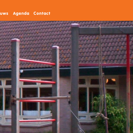
euws
Agenda
Contact