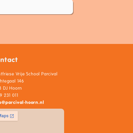
ntact
tfriese Vrije School Parcival
htegaal 146
8 DJ Hoorn
9 231 011
o
@
parcival-hoorn.nl