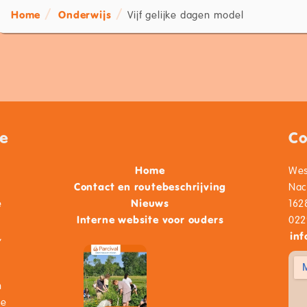
Home
Onderwijs
Vijf gelijke dagen model
je
Co
Home
Wes
Contact en routebeschrijving
Nac
e
Nieuws
162
Interne website voor ouders
022
,
inf
n
de