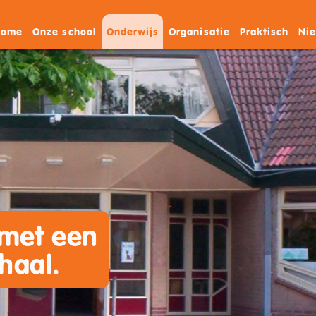
Home
Onze school
Onderwijs
Organisatie
Praktisch
Ni
 met een
haal.