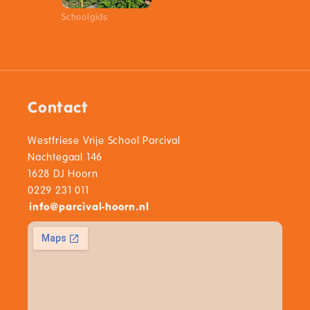
Schoolgids
Contact
Westfriese Vrije School Parcival
Nachtegaal 146
1628 DJ Hoorn
0229 231 011
info
@
parcival-hoorn.nl