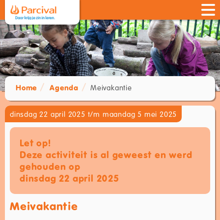
Home
Agenda
Meivakantie
dinsdag 22 april 2025 t/m maandag 5 mei 2025
Let op!
Deze activiteit is al geweest en werd
gehouden op
dinsdag 22 april 2025
Meivakantie