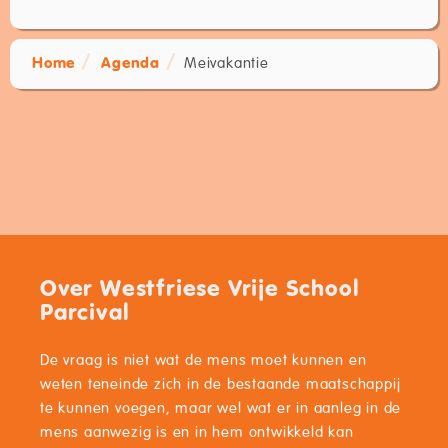
Home
Agenda
Meivakantie
Over Westfriese Vrije School
Parcival
De vraag is niet wat de mens moet kunnen en
weten teneinde zich in de bestaande maatschappij
te kunnen voegen, maar wel wat er in aanleg in de
mens aanwezig is en in hem ontwikkeld kan